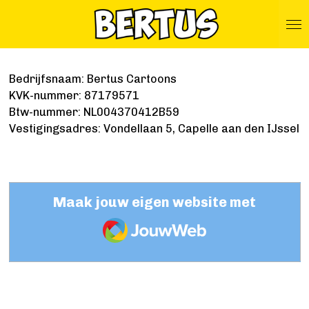
Ga
direct
naar
de
Bedrijfsnaam: Bertus Cartoons
hoofdinhoud
KVK-nummer: 87179571
Btw-nummer: NL004370412B59
Vestigingsadres: Vondellaan 5, Capelle aan den IJssel
Maak jouw eigen website met
JouwWeb