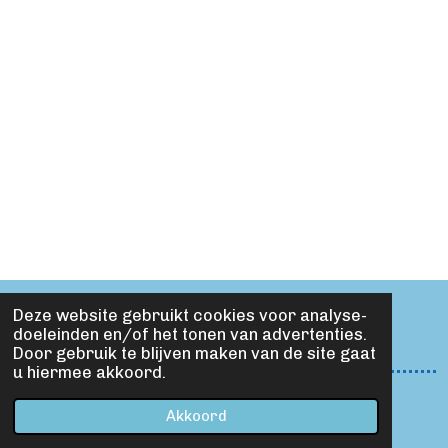
Deze website gebruikt cookies voor analyse-
doeleinden en/of het tonen van advertenties.
F
X
I
Door gebruik te blijven maken van de site gaat
a
n
u hiermee akkoord.
c
s
© 2022 Bertus Cartoons |
KVK-nummer: 87179571
e
t
Powered by
JouwWeb
Akkoord
b
a
o
g